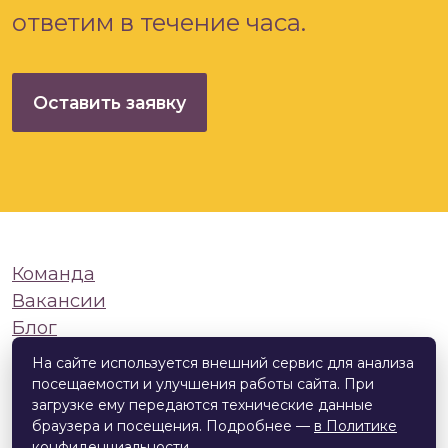
ответим в течение часа.
Оставить заявку
Команда
Вакансии
Блог
© 2026
English Geeks
На сайте используется внешний сервис для анализа
Политика конфиденциальности и
посещаемости и улучшения работы сайта. При
загрузке ему передаются технические данные
обработки персональных данных
браузера и посещения. Подробнее —
в Политике
конфиденциальности
.
Разработка сайта